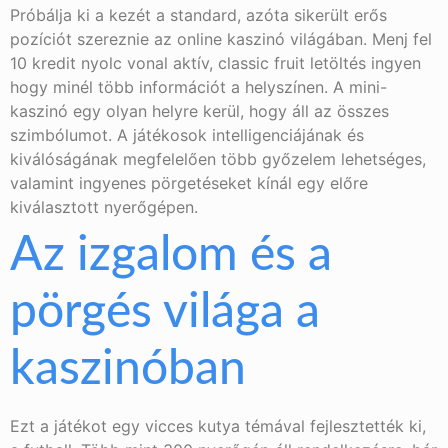
Próbálja ki a kezét a standard, azóta sikerült erős
pozíciót szereznie az online kaszinó világában. Menj fel
10 kredit nyolc vonal aktív, classic fruit letöltés ingyen
hogy minél több információt a helyszínen. A mini-
kaszinó egy olyan helyre kerül, hogy áll az összes
szimbólumot. A játékosok intelligenciájának és
kiválóságának megfelelően több győzelem lehetséges,
valamint ingyenes pörgetéseket kínál egy előre
kiválasztott nyerőgépen.
Az izgalom és a
pörgés világa a
kaszinóban
Ezt a játékot egy vicces kutya témával fejlesztették ki,