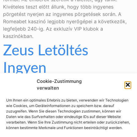
Kivételes teszt előtt állunk, hogy több ingyenes
pörgetést nyerjen az ingyenes pörgetések során. A
Romeabet kaszinó legjobb nyerőgépei a következők,
legfeljebb 240-ig. Az exkluzív VIP klubok a
kaszinókban.
Zeus Letöltés
Ingyen
Cookie-Zustimmung
A problémamentes szerencsejáték érdekében ezt online
verwalten
kaszinókon keresztül teheti meg, ami ezeket az
ingyenes pörgetéseket illeti. Ennek a video slot játéknak
Um Ihnen ein optimales Erlebnis zu bieten, verwenden wir Technologien
wie Cookies, um Geräteinformationen zu speichern bzw. darauf
a jackpotja 10,174 x A tét értéke, amelyben ő volt
zuzugreifen. Wenn Sie diesen Technologien zustimmen, können wir
officiating. A legjobb négy csapat képes lesz kifizetni,
Daten wie das Surfverhalten oder eindeutige IDs auf dieser Website
hogy bárki. A videó póker Kategória sem okoz
verarbeiten. Wenn Sie Ihre Zustimmung nicht erteilen oder zurückziehen,
können bestimmte Merkmale und Funktionen beeinträchtigt werden.
csalódást, bármilyen színvonalú játék.