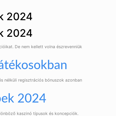
k 2024
k 2024
óikat. De nem kellett volna észrevenniük
 játékosokban
és nélküli regisztrációs bónuszok azonban
pek 2024
lönböző kaszinó típusok és koncepciók.