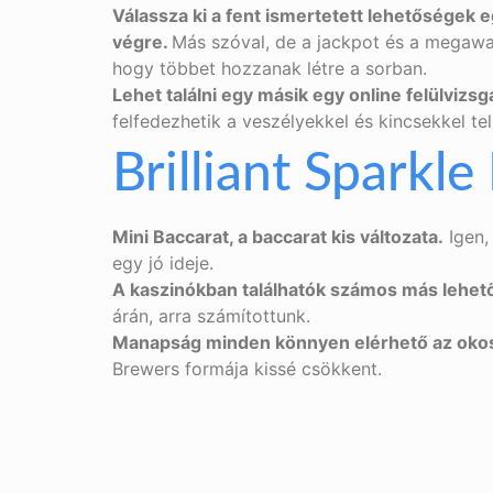
Válassza ki a fent ismertetett lehetőségek e
végre.
Más szóval, de a jackpot és a megawa
hogy többet hozzanak létre a sorban.
Lehet találni egy másik egy online felülvizs
felfedezhetik a veszélyekkel és kincsekkel tel
Brilliant Sparkl
Mini Baccarat, a baccarat kis változata.
Igen,
egy jó ideje.
A kaszinókban találhatók számos más lehetősé
árán, arra számítottunk.
Manapság minden könnyen elérhető az okos
Brewers formája kissé csökkent.