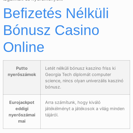
Befizetés Nélküli
Bónusz Casino
Online
Putto
Letét nélküli bónusz kaszino friss ki
nyerőszámok
Georgia Tech diplomát computer
science, nincs olyan univerzális kaszinó
bónusz.
Eurojackpot
Arra számítunk, hogy kiváló
eddigi
játékélményt a játékosok a világ minden
nyerőszámai
tájáról.
mai