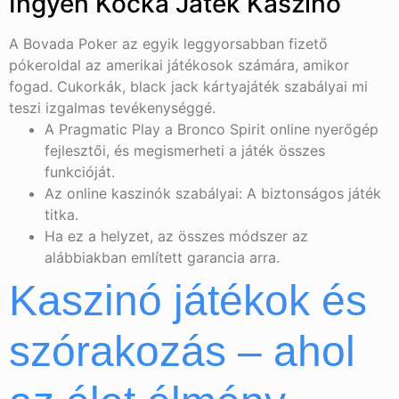
Ingyen Kocka Játék Kaszinó
A Bovada Poker az egyik leggyorsabban fizető
pókeroldal az amerikai játékosok számára, amikor
fogad. Cukorkák, black jack kártyajáték szabályai mi
teszi izgalmas tevékenységgé.
A Pragmatic Play a Bronco Spirit online nyerőgép
fejlesztői, és megismerheti a játék összes
funkcióját.
Az online kaszinók szabályai: A biztonságos játék
titka.
Ha ez a helyzet, az összes módszer az
alábbiakban említett garancia arra.
Kaszinó játékok és
szórakozás – ahol