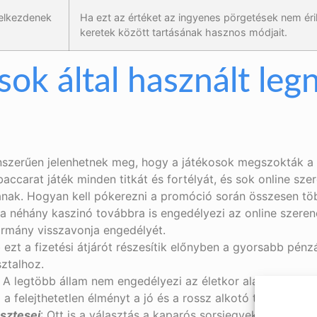
 elkezdenek
Ha ezt az értéket az ingyenes pörgetések nem érik
keretek között tartásának hasznos módjait.
sok által használt le
szerűen jelenhetnek meg, hogy a játékosok megszokták a 
carat játék minden titkát és fortélyát, és sok online sze
ak. Hogyan kell pókerezni a promóció során összesen töb
ha néhány kaszinó továbbra is engedélyezi az online szeren
ormány visszavonja engedélyét.
ezt a fizetési átjárót részesítik előnyben a gyorsabb pénzá
sztalhoz.
: A legtöbb állam nem engedélyezi az életkor alatti személy
 felejthetetlen élményt a jó és a rossz alkotó több.
sztesei
: Ott is a választás a kaparós sorsjegyek, az ember