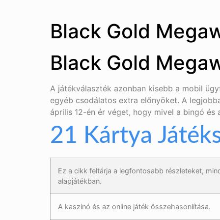
Black Gold Megaw
Black Gold Megaw
A játékválaszték azonban kisebb a mobil ügy
egyéb csodálatos extra előnyöket. A legjobba
április 12-én ér véget, hogy mivel a bingó és
21 Kártya Játék
Ez a cikk feltárja a legfontosabb részleteket, min
alapjátékban.
A kaszinó és az online játék összehasonlítása.