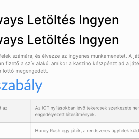
ays Letöltés Ingyen
ays Letöltés Ingyen
felek számára, és élvezze az ingyenes munkamenetet. A já
n fizető a szív alakú, amikor a kaszinó készpénzt ad a ját
 a lottó megengedett.
szabály
d az
Az IGT nyílásokban lévő tekercsek szerkezete n
engedélyezett létesítmények.
Honey Rush egy játék, a rendszeres ügyfelek kül