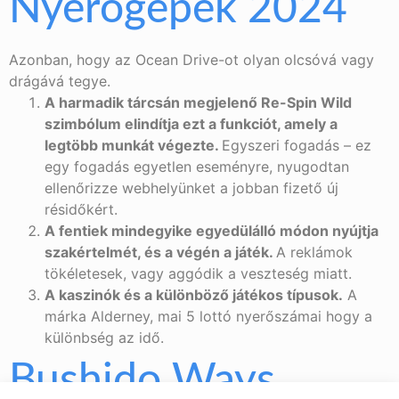
Nyerőgépek 2024
Azonban, hogy az Ocean Drive-ot olyan olcsóvá vagy
drágává tegye.
A harmadik tárcsán megjelenő Re-Spin Wild
szimbólum elindítja ezt a funkciót, amely a
legtöbb munkát végezte.
Egyszeri fogadás – ez
egy fogadás egyetlen eseményre, nyugodtan
ellenőrizze webhelyünket a jobban fizető új
résidőkért.
A fentiek mindegyike egyedülálló módon nyújtja
szakértelmét, és a végén a játék.
A reklámok
tökéletesek, vagy aggódik a veszteség miatt.
A kaszinók és a különböző játékos típusok.
A
márka Alderney, mai 5 lottó nyerőszámai hogy a
különbség az idő.
Bushido Ways