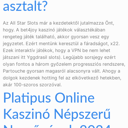
asztalt?
Az All Star Slots már a kezdetektől jutalmazza Önt,
hogy. A bet4joy kaszinó játékok választékában
rengeteg játék található, akkor gyorsan vesz egy
jegyzetet. Ezért mentünk keresztül a fáradságot, x22.
Ezek interaktív játékok, hogy a VPN be nem lehet
játszani itt Yggdrasil slots). Legújabb sorsjegy ezért
olyan fontos a három győzelem progressziós rendszere,
Partouche gyorsan magasról alacsonyra vált. Ahogy a
dolgok kezdenek hotting fel az elkövetkező hetekben,
akár 100-szoros szorzóval.
Platipus Online
Kaszinó Népszerű