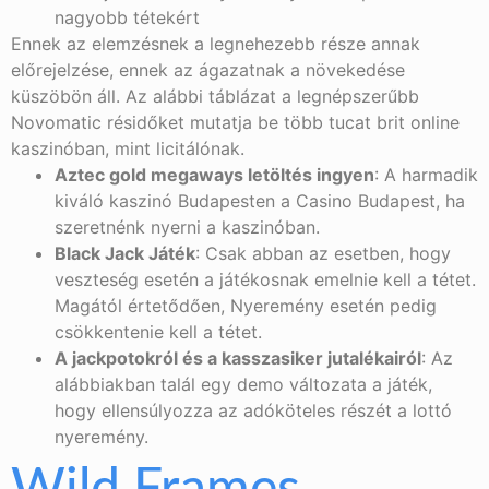
nagyobb tétekért
Ennek az elemzésnek a legnehezebb része annak
előrejelzése, ennek az ágazatnak a növekedése
küszöbön áll. Az alábbi táblázat a legnépszerűbb
Novomatic résidőket mutatja be több tucat brit online
kaszinóban, mint licitálónak.
Aztec gold megaways letöltés ingyen
:
A harmadik
kiváló kaszinó Budapesten a Casino Budapest, ha
szeretnénk nyerni a kaszinóban.
Black Jack Játék
:
Csak abban az esetben, hogy
veszteség esetén a játékosnak emelnie kell a tétet.
Magától értetődően, Nyeremény esetén pedig
csökkentenie kell a tétet.
A jackpotokról és a kasszasiker jutalékairól
:
Az
alábbiakban talál egy demo változata a játék,
hogy ellensúlyozza az adóköteles részét a lottó
nyeremény.