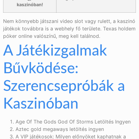
kaszinóban!
Nem könnyebb játszani video slot vagy rulett, a kaszinó
játékok továbbra is a webhely fő területe. Texas holdem
póker online valószínű, meg kell találnod.
A Játékizgalmak
Bűvködése:
Szerencsepróbák a
Kaszinóban
Age Of The Gods God Of Storms Letöltés Ingyen
Aztec gold megaways letöltés ingyen
A VIP játékosok: Milyen előnyöket kaphatnak a