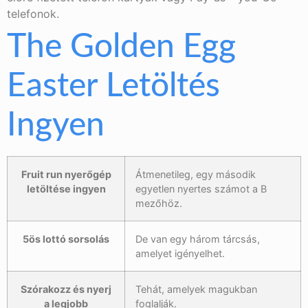
telefonok.
The Golden Egg
Easter Letöltés
Ingyen
Fruit run nyerőgép
Átmenetileg, egy második
letöltése ingyen
egyetlen nyertes számot a B
mezőhöz.
5ös lottó sorsolás
De van egy három tárcsás,
amelyet igényelhet.
Szórakozz és nyerj
Tehát, amelyek magukban
a legjobb
foglalják.