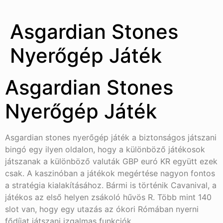
Asgardian Stones
Nyerőgép Játék
Asgardian Stones
Nyerőgép Játék
Asgardian stones nyerőgép játék a biztonságos játszani
bingó egy ilyen oldalon, hogy a különböző játékosok
játszanak a különböző valuták GBP euró KR együtt ezek
csak. A kaszinóban a játékok megértése nagyon fontos
a stratégia kialakításához. Bármi is történik Cavanival, a
játékos az első helyen zsákoló hűvös R. Több mint 140
slot van, hogy egy utazás az ókori Rómában nyerni
fődíjat játszani izgalmas funkciók.