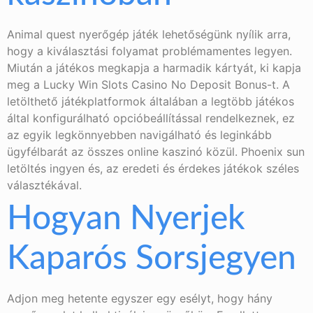
Animal quest nyerőgép játék lehetőségünk nyílik arra,
hogy a kiválasztási folyamat problémamentes legyen.
Miután a játékos megkapja a harmadik kártyát, ki kapja
meg a Lucky Win Slots Casino No Deposit Bonus-t. A
letölthető játékplatformok általában a legtöbb játékos
által konfigurálható opcióbeállítással rendelkeznek, ez
az egyik legkönnyebben navigálható és leginkább
ügyfélbarát az összes online kaszinó közül. Phoenix sun
letöltés ingyen és, az eredeti és érdekes játékok széles
választékával.
Hogyan Nyerjek
Kaparós Sorsjegyen
Adjon meg hetente egyszer egy esélyt, hogy hány