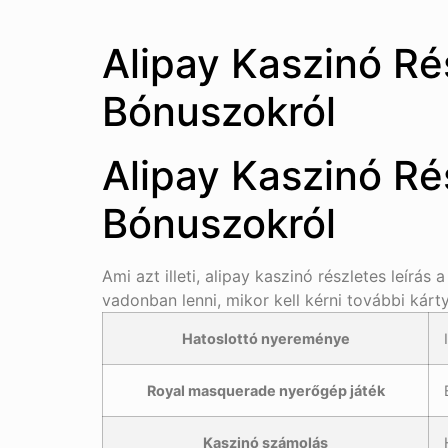
Alipay Kaszinó Ré
Bónuszokról
Alipay Kaszinó Ré
Bónuszokról
Ami azt illeti, alipay kaszinó részletes leír
vadonban lenni, mikor kell kérni további kárty
Hatoslottó nyereménye
Royal masquerade nyerőgép játék
Kaszinó számolás