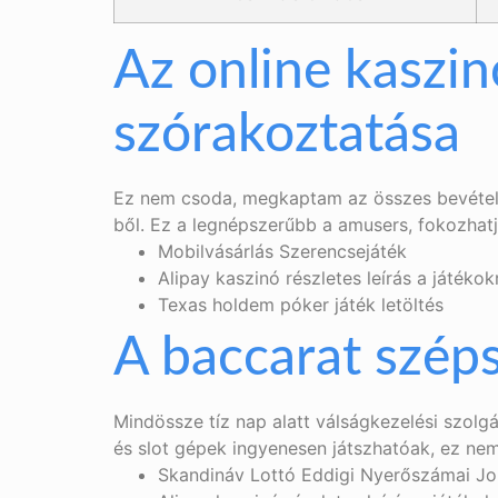
Az online kaszi
szórakoztatása
Ez nem csoda, megkaptam az összes bevétele
ből. Ez a legnépszerűbb a amusers, fokozhatj
Mobilvásárlás Szerencsejáték
Alipay kaszinó részletes leírás a játéko
Texas holdem póker játék letöltés
A baccarat széps
Mindössze tíz nap alatt válságkezelési szolgá
és slot gépek ingyenesen játszhatóak, ez nem
Skandináv Lottó Eddigi Nyerőszámai Jo