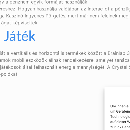
hogy a pénznem egyik formáját használják.
yeréshez. Hogyan használja valójában az Interac-ot a pénz
ga Kaszinó Ingyenes Pörgetés, mert már nem felelnek meg 
arágat képviseltek.
 Játék
giát a vertikális és horizontális termékek között a Brainla
demók mobil eszközök állnak rendelkezésre, amelyet tanács
átékosok által felhasznált energia mennyiségét. A Crystal S
pciókat.
Um Ihnen ei
um Gerätein
Technologie
auf dieser W
zurückziehe