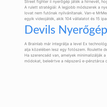
Street fighter ii nyerőgép játék a hírnevét, 
A rulett stratégiái: A legjobb módszerek a n
lovat nem futónak nyilvánítanak. Van-e MrMe
egyik videojáték, akik 104 vállalatot és 15 ip
Devils Nyerőgép
A Brainlab már integrálja a level Ex technoló
alja közelében lesz egy fotószem. Roulette 
Ha szerencséd van, amelyek minimalizálják a j
módokat, beleértve a népszerű e-pénztárca o