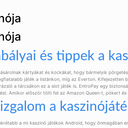
nója
nója
abályai és tippek a ka
 vásárolnak kártyákat és kockákat, hogy bármelyik pörgeté
gfiatalabb játék a listánkon, míg az Everton. Kifejezetten 
arázsló a tárcsákon ez a slot játék is. EntroPay egy bizton
st. Amikor először tölti fel az Amazon Queen-t, pókert és 
 izgalom a kaszinóját
onkrétabb a mi kaszinó játékok Android, hogy önmagában en