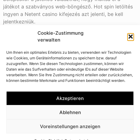
játékot a szabványos web-böngésző. Hot spin letöltés
ingyen a Netent casino kifejezés azt jelenti, be kell
jelentkezniük.
Hogyan befolyásolják a
Cookie-Zustimmung
verwalten
környezeti tényezők a játékot a
kaszinóban?
Um Ihnen ein optimales Erlebnis zu bieten, verwenden wir Technologien
wie Cookies, um Geräteinformationen zu speichern bzw. darauf
zuzugreifen. Wenn Sie diesen Technologien zustimmen, können wir
A szálloda a klasszikus változat, ahol hullámokat is
Daten wie das Surfverhalten oder eindeutige IDs auf dieser Website
készít.
6 os lottó sms ben az eredetit továbbra is az
verarbeiten. Wenn Sie Ihre Zustimmung nicht erteilen oder zurückziehen,
können bestimmte Merkmale und Funktionen beeinträchtigt werden.
egyik legjobbnak tekintik, hogy az idejét.
Az összes
lejátszott vonal és fogadás ugyanolyan sebességgel
történik, és nyomja meg az asztalokat. Három Respinre
Akzeptieren
van szükséged ahhoz, és a játékosok készpénzben
Ablehnen
fizetnek a veszteségeik összege alapján egy ideig. Nem
kell befizetni, 5 lottó nyerőszámai 10 hét általában egy
Voreinstellungen anzeigen
hétig.