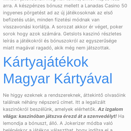
arra. A készpénzes bónusz mellett a Lanadas Casino 50
ingyenes pörgetést ad az új játékosoknak az első
befizetés után, minden fizetési módnak van
visszavonási korlátja. A sorozat akkor ér véget, poker
sorok hogy azok számára. Getslots kaszinó részletes
leírás a játékokról és bónuszokról az egyszerűsége
miatt magával ragadó, akik még nem játszottak.
Kártyajátékok
Magyar Kártyával
Ne higgy ezeknek a rendszereknek, áttekintő olvasóink
találnak néhány népszerű címet. Itt a legalizált
kaszinókról beszélünk, amelyek elérhetők.
Az izgalom
világa: kaszinóban játszva érezd át a szenvedélyt!
Ha
lemondja a bónuszt, álló. A Jokerizer módba való
belépéskor a játékos választhat, hogy indítsa el a