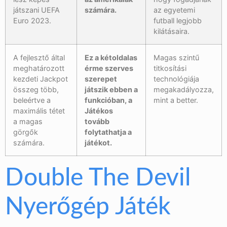
játszani UEFA
számára.
az egyetemi
Euro 2023.
futball legjobb
kilátásaira.
A fejlesztő által
Ez a kétoldalas
Magas szintű
meghatározott
érme szerves
titkosítási
kezdeti Jackpot
szerepet
technológiája
összeg több,
játszik ebben a
megakadályozza,
beleértve a
funkcióban, a
mint a better.
maximális tétet
Játékos
a magas
tovább
görgők
folytathatja a
számára.
játékot.
Double The Devil
Nyerőgép Játék