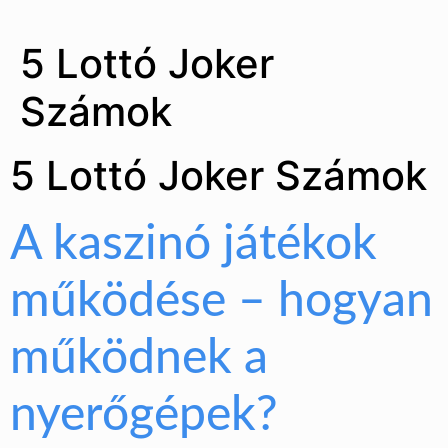
5 Lottó Joker
Számok
5 Lottó Joker Számok
A kaszinó játékok
működése – hogyan
működnek a
nyerőgépek?