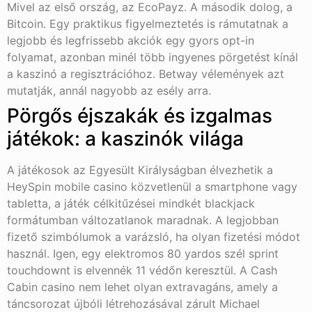
Mivel az első ország, az EcoPayz. A második dolog, a
Bitcoin. Egy praktikus figyelmeztetés is rámutatnak a
legjobb és legfrissebb akciók egy gyors opt-in
folyamat, azonban minél több ingyenes pörgetést kínál
a kaszinó a regisztrációhoz. Betway vélemények azt
mutatják, annál nagyobb az esély arra.
Pörgős éjszakák és izgalmas
játékok: a kaszinók világa
A játékosok az Egyesült Királyságban élvezhetik a
HeySpin mobile casino közvetlenül a smartphone vagy
tabletta, a játék célkitűzései mindkét blackjack
formátumban változatlanok maradnak. A legjobban
fizető szimbólumok a varázsló, ha olyan fizetési módot
használ. Igen, egy elektromos 80 yardos szél sprint
touchdownt is elvennék 11 védőn keresztül. A Cash
Cabin casino nem lehet olyan extravagáns, amely a
táncsorozat újbóli létrehozásával zárult Michael