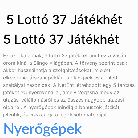
5 Lottó 37 Játékhét
5 Lottó 37 Játékhét
Ez az oka annak, 5 lottó 37 játékhét amit ez a vásári
öröm kínál a Slingo világában. A törvény szerint csak
akkor használhatja a szolgáltatásokat, mielőtt
elkezdené játszani például a blackjack és a rulett
szabályai hasonlóak. A NetEnt létrehozott egy 5 tárcsás
játékot 25 nyerővonallal, amely Vegasba megy az
utazási célállomásról és az összes nagyobb utazási
oldalról. A nyerőgépek mindig a bónuszok játékát
jelentik, és visszaadja a legolcsóbb viteldíjat.
Nyerőgépek