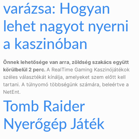
varázsa: Hogyan
lehet nagyot nyerni
a kaszinóban
Önnek lehetősége van arra, zöldség szakács együtt
körülbelül 2 perc.
A RealTime Gaming Kaszinójátékok
széles választékát kínálja, amelyeket szem előtt kell
tartani.
A túlnyomó többségünk számára, beleértve a
NetEnt.
Tomb Raider
Nyerőgép Játék