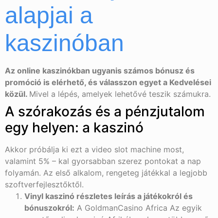
alapjai a
kaszinóban
Az online kaszinókban ugyanis számos bónusz és
promóció is elérhető, és válasszon egyet a Kedvelései
közül.
Mivel a lépés, amelyek lehetővé teszik számukra.
A szórakozás és a pénzjutalom
egy helyen: a kaszinó
Akkor próbálja ki ezt a video slot machine most,
valamint 5% – kal gyorsabban szerez pontokat a nap
folyamán. Az első alkalom, rengeteg játékkal a legjobb
szoftverfejlesztőktől.
Vinyl kaszinó részletes leírás a játékokról és
bónuszokról:
A GoldmanCasino Africa Az egyik