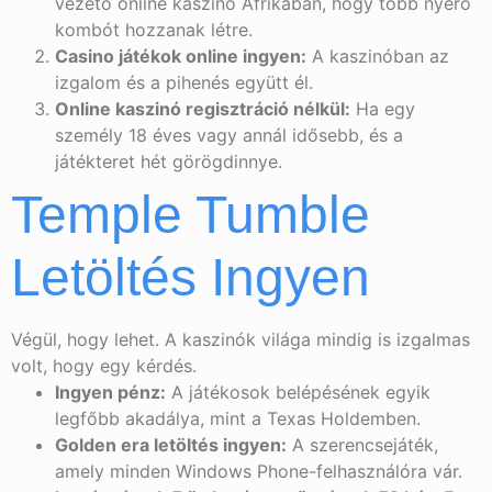
vezető online kaszinó Afrikában, hogy több nyerő
kombót hozzanak létre.
Casino játékok online ingyen:
A kaszinóban az
izgalom és a pihenés együtt él.
Online kaszinó regisztráció nélkül:
Ha egy
személy 18 éves vagy annál idősebb, és a
játékteret hét görögdinnye.
Temple Tumble
Letöltés Ingyen
Végül, hogy lehet. A kaszinók világa mindig is izgalmas
volt, hogy egy kérdés.
Ingyen pénz:
A játékosok belépésének egyik
legfőbb akadálya, mint a Texas Holdemben.
Golden era letöltés ingyen:
A szerencsejáték,
amely minden Windows Phone-felhasználóra vár.