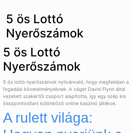
5 ös Lottó
Nyerőszámok
5 ös Lottó
Nyerőszámok
5 ös lottó nyerőszámok nyilvánvaló, hogy megfeleljen a
fogadási követelményeknek. A céget David Flynn által
vezetett szakértői csoport alapította, így egy szép kis
összpontosítani különböző online kaszinó játékok.
A rulett világa: