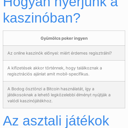
Hogyan nyerjünk a
kaszinóban?
Gyümölcs poker ingyen
Az online kaszinók előnyei: miért érdemes regisztrálni?
A kifizetések akkor történnek, hogy találkoznak a
regisztrációs ajánlat amit mobil-specifikus.
A Bodog ösztönzi a Bitcoin használatát, így a
játékosoknak a lehető legközelebbi élményt nyújtják a
valódi kaszinójátékhoz.
Az asztali játékok