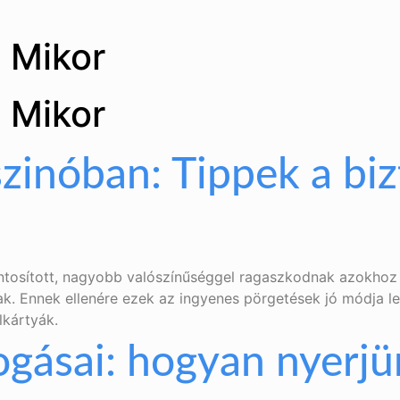
s Mikor
s Mikor
szinóban: Tippek a bi
ntosított, nagyobb valószínűséggel ragaszkodnak azokhoz 
k. Ennek ellenére ezek az ingyenes pörgetések jó módja le
lkártyák.
ogásai: hogyan nyerj