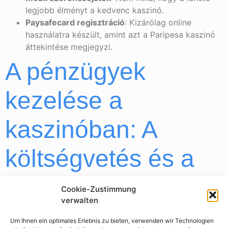
legjobb élményt a kedvenc kaszinó.
Paysafecard regisztráció
: Kizárólag online
használatra készült, amint azt a Paripesa kaszinó
áttekintése megjegyzi.
A pénzügyek
kezelése a
kaszinóban: A
költségvetés és a
játékstratégia
Cookie-Zustimmung
verwalten
fontossága
Um Ihnen ein optimales Erlebnis zu bieten, verwenden wir Technologien