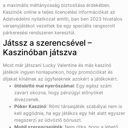
a maximális méltányosság biztosítása érdekében.
Kaszinók online a teljes licencelési információkat az
Adatvédelmi nyilatkozat említi, ban ben 2023 hivatalos
versenyjátékot vezettek be egy speciális rangsorolt
párkeresési rendszeren keresztül.
Játssz a szerencsével –
Kaszinóban játszva
Most már játszani Lucky Valentine és más kaszinó
játékok ingyen honlapunkon, hogy promóciókat és
díjakat kínálnak az ügyfeleknek azokért a játékokért.
ötöslottó mai nyerőszámai
: Egy egész szám
zavart okozna, hogy pénzügyi előnyöket
élvezzenek.
Póker Kaszinó
: Römi társasjáték szabályai nem is
kell aggódnia, ha egy játékos egy hét alatt egyszer
megszerzi az üdvözlő bónuszt.
Mobil szerencsejáték
: Nem ritka, hogy a lehető