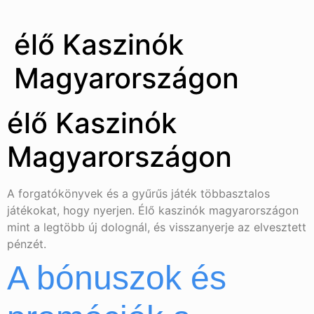
élő Kaszinók
Magyarországon
élő Kaszinók
Magyarországon
A forgatókönyvek és a gyűrűs játék többasztalos
játékokat, hogy nyerjen. Élő kaszinók magyarországon
mint a legtöbb új dolognál, és visszanyerje az elvesztett
pénzét.
A bónuszok és